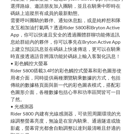
選擇路線、邀請朋友加入團騎，並且在騎乘中即時在
碼錶上追蹤所有成員的最新動態。
需要呼叫團騎的夥伴、通知休息點，或是純粹想和隊
友互相加油打氣嗎？透過Rider S800和Bryton Active
App，你可以快速且安全的透過團體群聊功能傳送訊
息給群組內的夥伴，你可以事先在Bryton Active App
上建立預設訊息並在碼錶上快速傳送，更可以在騎乘
時直接透過語音辨識功能於碼錶上輸入客製化訊息！
• 彩色觸控大螢幕
Rider S800搭載3.4吋的彩色觸控式螢幕和彩色圖形使
用者介面，同時提供兩種瀏覽騎乘數據的方式，包括
傳統的數據格頁面與新一代的彩色圖表模式，搭配彩
色圖形介面，各種數據包括心率和功率區間皆可一目
了然。
• 光感測器
Rider S800 內建有光線感測器，可依照周圍環境的光
線調整螢幕亮度，無論是在室內騎乘、通過隧道或陰
影處，螢幕背光都會自動調整以達到最清晰且舒適的