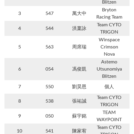
Blitzen
Bryton
3
547
萬大中
Racing Team
Team CYTO
4
544
洪稟詠
TRIGON
Winspace
5
563
周席瑞
Crimson
Nova
Astemo
6
054
馮俊凱
Utsunomiya
Blitzen
7
550
劉昊恩
個人
Team CYTO
8
538
張祐誠
TRIGON
TEAM
9
050
蘇宇銘
WAYPOINT
Team CYTO
10
541
陳家宥