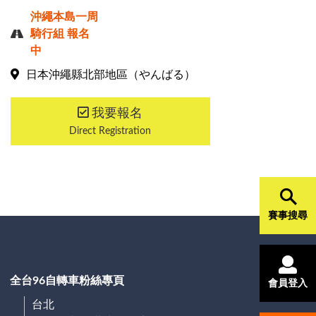
沖繩本島一周
騎行組
報名
中
Close
日本沖繩縣北部地區（やんばる）
我要報名
Direct Registration
賽事搜尋
全台96自轉車粉絲專頁
會員登入
台北