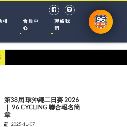
動相
會員中
聯絡我
心
們
載
第38屆 環沖繩二日賽 2026
｜ 96 CYCLING 聯合報名簡
章
2025-11-07