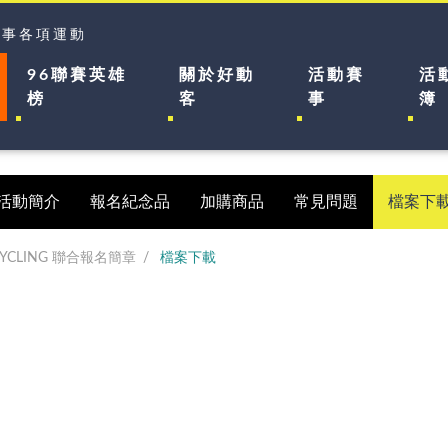
賽事各項運動
96聯賽英雄
關於好動
活動賽
活
榜
客
事
簿
活動簡介
報名紀念品
加購商品
常見問題
檔案下
CYCLING 聯合報名簡章
檔案下載