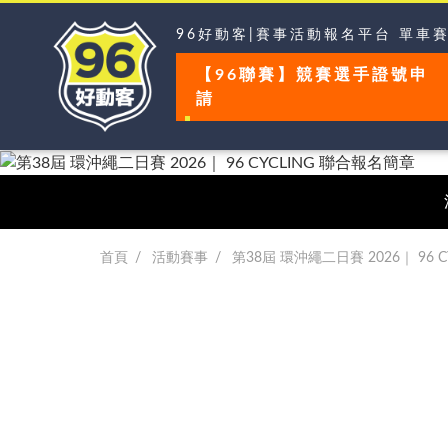
96好動客|賽事活動報名平台 單車
【96聯賽】競賽選手證號申
請
首頁
活動賽事
第38屆 環沖繩二日賽 2026｜ 96 