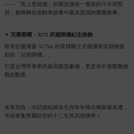
——「馬上登武嶺」的寓意讓你一整路的汗水與堅
賽事搜尋
持，都將轉化你騎車故事中最具質感的榮耀敘事。
✦
完賽榮耀：3275 武嶺牌樓紀念掛飾
唯有征服海拔 3275m 的英雄騎士才能擁有這精緻復
刻的「武嶺牌樓」。
它是台灣單車界的最高殿堂象徵，更是你不畏艱難挑
戰的勳章。
未來預告：96武嶺站將依生肖年年推出獨家報名禮，
等你來集齊屬於你的十二生肖武嶺傳奇！