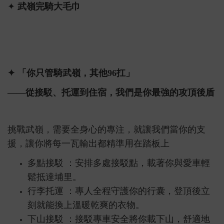
✦
武嶺完騎大毛巾
✦ 「你只管騎武嶺，其他96扛」
——從接駁、托運到住宿，我們是你最強的攻頂後盾
挑戰武嶺，需要全身心的專注，就讓我們當你的支
援，讓你將每一瓦輸出都精準用在踏板上
多點接駁 ：安排多處接駁點，載著你與愛車輕
鬆抵達埔里。
行李托運 ：專人全程守護你的行囊，登頂後立
刻就能換上溫暖乾爽的衣物。
下山接駁 ：接駁專車安全將你載下山，舒適地