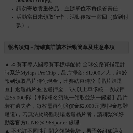
50x30x17cm內
。
請勿寄放貴重物品，主辦單位不負保管責任 。
活動當日未領取行李，活動後統一寄回（貨到付
款）。
報名須知－請確實詳讀本活動簡章及注意事項
▲ 本賽事導入國際賽事標準配備-全球公路賽指定計
時系統Mylaps ProChip，
晶片押金: $1,000／人，請於
報到領取晶片時付現金，比賽結束時於【晶片歸還
區】返還晶片並退還押金，5人以上車隊統一收取押
金$5,000/隊【車隊報名須統一領取並統一歸還】晶片
若有遺失者，每枚需再付賠償金$2,000元(即押金恕難
退還)，若無法於終點現場退還晶片者，請聯繫96好
動客官方LINE:@ 96Sporter 處理。
▲ 不允許不同性別間之領騎帶騎，男子各組如遇女