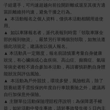
子組選手，可均速超越向前拉開距離或退至其後方適
當距離維持均速，避免干擾之行為。
▲ 本活動報名之個人資料，僅供本活動相關用途使
用。
▲ 如以車隊報名者，派代表報到時需「領取車隊全
部的報到物資」，嚴禁另行單獨個別領取，如無法遵
循此項規定，建議改以個人報名。
▲ 本活動具一定難度，報名前請慎重考量自身健康
狀況，有心臟病或心血疾病、高山症、癲癇症、氣喘
等病史者較不適合參加本活動，再請審慎斟酌自身體
能狀況與評估風險。
▲ 本活動為戶外競技，環境多變，風險較高，除了
競賽組選手需投保的年度自行車競賽險之外，建議再
自行加保意外保險。
▲ 主辦單位活動保險理賠程序說明：為保障選手權
益，如於活動中發生事故，請於事故發生後 5 日內主