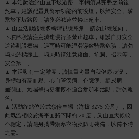
▲ 本活動途經山區下坡道路，車輛須具完整之前後
煞車，建議配置具警示功能的前後燈，以策安全。騎
乘於下坡路段，請務必減速並禁止超車。
▲ 山區活動路線多轉彎視線死角，請勿越線逆向，
下坡路段請注意減速慢行並禁止超車，維護自身安全
道路劃設標線，遇雨時可能溼滑導致騎乘危險，請勿
騎乘於標線上。騎乘時請注意路面、坑洞、指示等，
安全第一。
▲ 本活動有一定難度，請慎重考量自我健康狀況，
身體如有高血壓、心血管疾病、心臟病、糖尿病、
癲癇症、氣喘等病史者較不適合參加本活動，請勿報
名。
▲ 活動終點位於武嶺停車場（海拔 3275 公尺），因
此氣溫相較於海平面將下降約 20 度，又山區天候較
不穩定，請隨身攜帶禦寒衣物及防雨裝備，以備不時
之需。