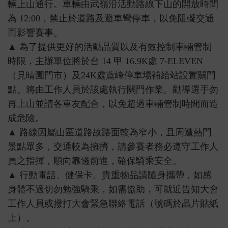
輛上山通行。車輛由武嶺沿活動路線下山的開放時間
為 12:00，禁止於道路及避車彎停車，以免阻礙交通
而影響賽事。
▲ 為了提供更好的活動品質以及有效控制車輛管制
時限，主辦單位將於台 14 甲 16.9K處 7-ELEVEN
（見晴園門市）及24K處鳶峰停車場補給站設置關門
點。將由工作人員於該處執行關門作業。勸導選手勿
再上山並請各車友配合，以免超過車輛管制時間而造
成危險。
▲ 路線因屬山區道路故路面較為窄小，且周遭熱門
景點眾多，交通較為擁擠，請參賽者務必遵守工作人
員之指揮，順向靠邊前進，確保騎乘安全。
▲ 行動電話、健保卡、貴重物品請隨身攜帶，如感
身體不適切勿勉強騎乘，如需協助，可就近告知大會
工作人員或撥打大會緊急聯絡電話（號碼於晶片貼紙
上）。