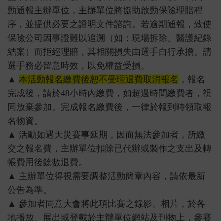
動通報主辦單位，主辦單位將協助啟動保險理賠程
序，並提供必要之證明文件諮詢。若逾期通報，致使
保險公司因事證難以追溯（如：現場拆除、醫護紀錄
結案）而拒絕理賠，其相關損失由選手自行承擔。請
選手務必留意時效，以免權益受損。
▲
本活動報名繳費後恕不受理退費取消報名
，報名
完成後，請於48小時內繳費，如超過時間繳費者，視
同放棄參加。完成報名繳費後，一律於報到時領取報
名物資。
▲ 活動如遇天災賽事延期，因而無法參加者，所繳
交之報名費，主辦單位扣除已代辦或製作之支出及轉
帳費用後餘數退費。
▲ 主辦單位得視需要調整活動簡章內容，請依最新
公告為準。
▲ 參加者同意大會將此項比賽之錄影、相片，於各
地播放、展出或登載於主辦單位網站及刊物上，參賽