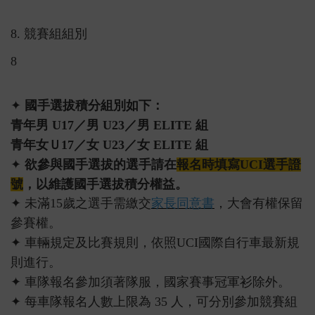
8. 競賽組組別
8
✦
國手選拔積分組別如下：
青年男 U17／男 U23／男 ELITE 組
青年女Ｕ17／女 U23／女 ELITE 組
✦
欲參與國手選拔的選手請在
報名時填寫UCI選手證
號
，
以維護國手選拔積分權益。
✦ 未滿15歲之選手需繳交
家長同意書
，大會有權保留
參賽權。
✦ 車輛規定及比賽規則，依照UCI國際自行車最新規
則進行。
✦ 車隊報名參加須著隊服，國家賽事冠軍衫除外。
✦ 每車隊報名人數上限為 35 人，可分別參加競賽組