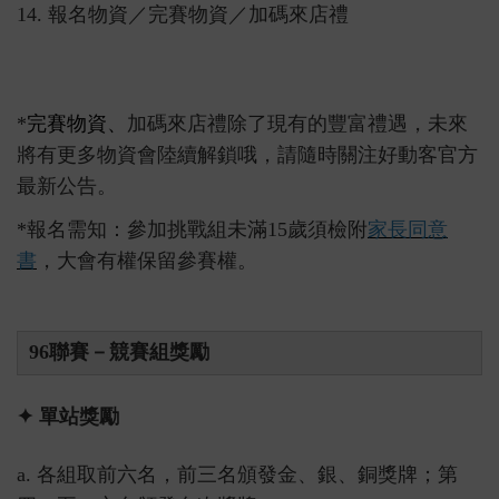
14. 報名物資／完賽物資／加碼來店禮
*
完賽物資、
加碼來店禮除了現有的豐富禮遇，未來
將有更多物資會陸續解鎖哦，請隨時關注好動客官方
最新公告。
*報名需知：參加挑戰組未滿15歲須檢附
家長同意
書
，大會有權保留參賽權。
96聯賽－競賽組獎勵
✦ 單站獎勵
a. 各組取前六名，前三名頒發金、銀、銅獎牌；第