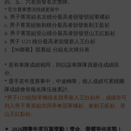
四、五、六名頒發名次獎牌。
* 官方賽事獎項持續更新中
b. 男子菁英組名次積分最高者頒發領冠軍橘衫
c. 男子菁英組衝刺積分最高者頒發衝刺王藍衫
d. 男子菁英組登山積分最高者頒發登山王紅點衫
e. 男子 U23 積分最高者頒發新人王白衫
f. 【96聯賽】競賽組 分組名次積分表
* 若有車隊成績相同，則以該車隊隊員最佳成績區
分。
* 選手若年度賽事中，中途轉隊，個人成績可累積團
隊成績會依報名隊伍做累計。
*男子U23組除單獨排名競爭新人王白衫外，成績亦可
列入男子菁英組共同爭奪冠軍橘衫、衝刺王藍衫、登
山王紅點衫。
✦ 2026聯賽年度百萬獎勵｜獎金、榮耀等你來戰！