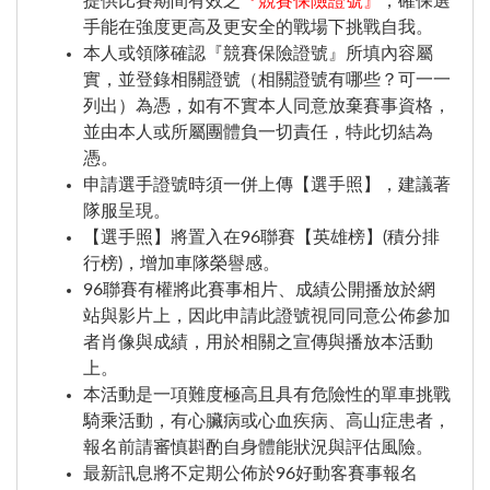
提供比賽期間有效之
『競賽保險證號』
，確保選
手能在強度更高及更安全的戰場下挑戰自我。
Close
本人或領隊確認『競賽保險證號』所填內容屬
實，並登錄相關證號（相關證號有哪些？可一一
列出）為憑，如有不實本人同意放棄賽事資格，
賽事搜尋
並由本人或所屬團體負一切責任，特此切結為
憑。
申請選手證號時須一併上傳【選手照】，建議著
隊服呈現。
【選手照】將置入在96聯賽【英雄榜】(積分排
行榜)，增加車隊榮譽感。
96聯賽有權將此賽事相片、成績公開播放於網
站與影片上，因此申請此證號視同同意公佈參加
者肖像與成績，用於相關之宣傳與播放本活動
上。
本活動是一項難度極高且具有危險性的單車挑戰
騎乘活動，有心臟病或心血疾病、高山症患者，
報名前請審慎斟酌自身體能狀況與評估風險。
最新訊息將不定期公佈於96好動客賽事報名